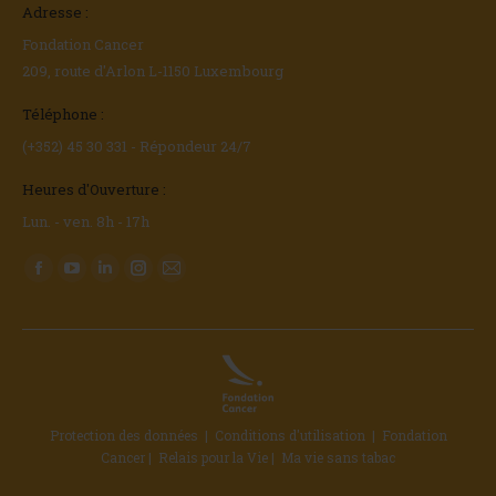
Adresse :
Fondation Cancer
209, route d'Arlon L-1150 Luxembourg
Téléphone :
(+352) 45 30 331 - Répondeur 24/7
Heures d'Ouverture :
Lun. - ven. 8h - 17h
Trouvez nous sur :
Facebook
YouTube
LinkedIn
Instagram
E-
page
page
page
page
mail
opens
opens
opens
opens
page
in
in
in
in
opens
new
new
new
new
in
window
window
window
window
new
Protection des données
|
Conditions d'utilisation
|
Fondation
window
Cancer
|
Relais pour la Vie
|
Ma vie sans tabac